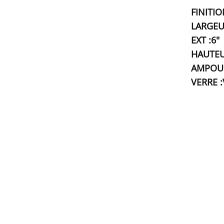
FINITIO
LARGEUR
EXT :6"
HAUTEU
AMPOUL
VERRE :