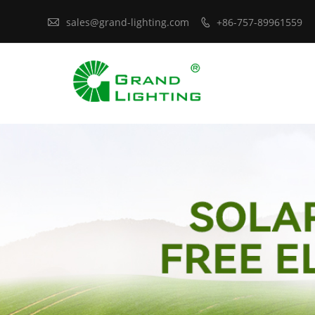

sales@grand-lighting.com
+86-757-89961559
