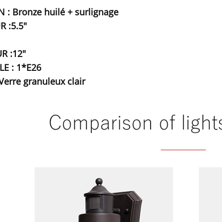
N : Bronze huilé + surlignage
 :5.5"
R :12"
E : 1*E26
Verre granuleux clair